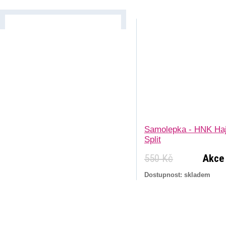
Samolepka - HNK Ha
Split
550 Kč
Akce
Dostupnost: skladem