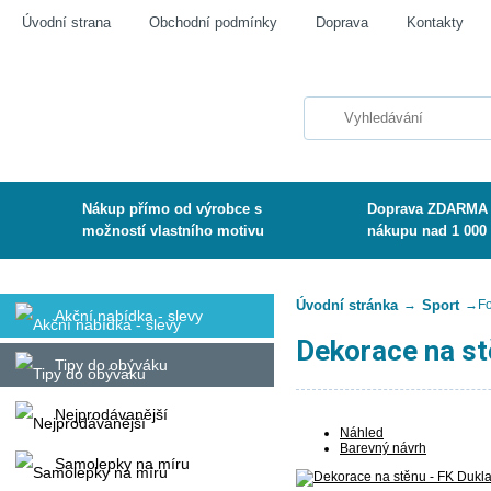
Úvodní strana
Obchodní podmínky
Doprava
Kontakty
Nákup přímo od výrobce s
Doprava ZDARMA 
možností vlastního motivu
nákupu nad 1 000
Úvodní stránka
→
Sport
→
Fo
Akční nabídka - slevy
Dekorace na st
Tipy do obýváku
Nejprodávanější
Náhled
Barevný návrh
Samolepky na míru