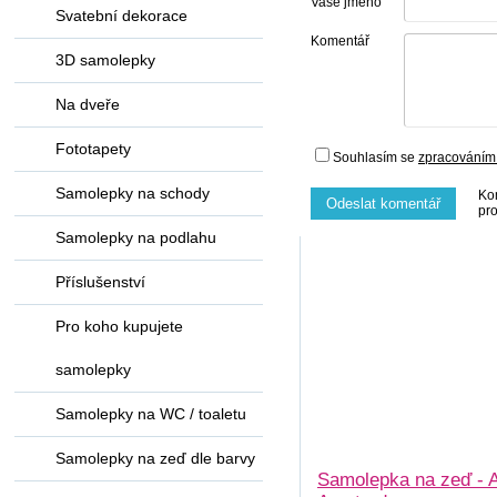
Vaše jméno
Svatební dekorace
Komentář
3D samolepky
Na dveře
Fototapety
Souhlasím se
zpracováním
Samolepky na schody
Ko
Odeslat komentář
pr
Samolepky na podlahu
Příslušenství
Pro koho kupujete
samolepky
Samolepky na WC / toaletu
Samolepky na zeď dle barvy
Samolepka na zeď - 