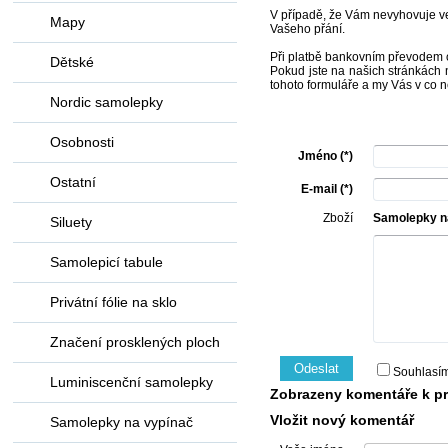
V případě, že Vám nevyhovuje vel
Mapy
Vašeho přání.
Při platbě bankovním převodem 
Dětské
Pokud jste na našich stránkách n
tohoto formuláře a my Vás v co n
Nordic samolepky
Osobnosti
Jméno (*)
Ostatní
E-mail (*)
Zboží
Samolepky na
Siluety
Samolepicí tabule
Privátní fólie na sklo
Značení prosklených ploch
Odeslat
Souhlasí
Luminiscenční samolepky
Zobrazeny komentáře k pr
Vložit nový komentář
Samolepky na vypínač