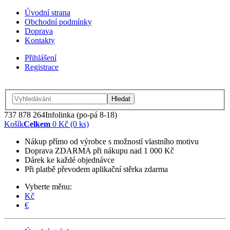
Úvodní strana
Obchodní podmínky
Doprava
Kontakty
Přihlášení
Registrace
Hledat
737 878 264
Infolinka (po-pá 8-18)
Košík
Celkem
0 Kč (0 ks)
Nákup přímo od výrobce s možností vlastního motivu
Doprava ZDARMA při nákupu nad 1 000 Kč
Dárek ke každé objednávce
Při platbě převodem aplikační stěrka zdarma
Vyberte měnu:
Kč
€