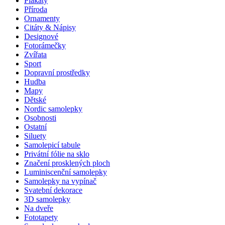
Plakáty
Příroda
Ornamenty
Citáty & Nápisy
Designové
Fotorámečky
Zvířata
Sport
Dopravní prostředky
Hudba
Mapy
Dětské
Nordic samolepky
Osobnosti
Ostatní
Siluety
Samolepicí tabule
Privátní fólie na sklo
Značení prosklených ploch
Luminiscenční samolepky
Samolepky na vypínač
Svatební dekorace
3D samolepky
Na dveře
Fototapety