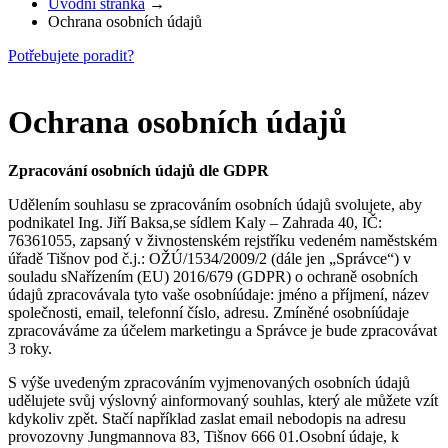
Úvodní stránka
→
Ochrana osobních údajů
Potřebujete poradit?
Ochrana osobních údajů
Zpracování osobních údajů dle GDPR
Udělením souhlasu se zpracováním osobních údajů svolujete, aby
podnikatel Ing. Jiří Baksa,se sídlem Kaly – Zahrada 40, IČ:
76361055, zapsaný v živnostenském rejstříku vedeném naměstském
úřadě Tišnov pod č.j.: OŽÚ/1534/2009/2 (dále jen „Správce“) v
souladu sNařízením (EU) 2016/679 (GDPR) o ochraně osobních
údajů zpracovávala tyto vaše osobníúdaje: jméno a příjmení, název
společnosti, email, telefonní číslo, adresu. Zmíněné osobníúdaje
zpracováváme za účelem marketingu a Správce je bude zpracovávat
3 roky.
S výše uvedeným zpracováním vyjmenovaných osobních údajů
udělujete svůj výslovný ainformovaný souhlas, který ale můžete vzít
kdykoliv zpět. Stačí například zaslat email nebodopis na adresu
provozovny Jungmannova 83, Tišnov 666 01.Osobní údaje, k