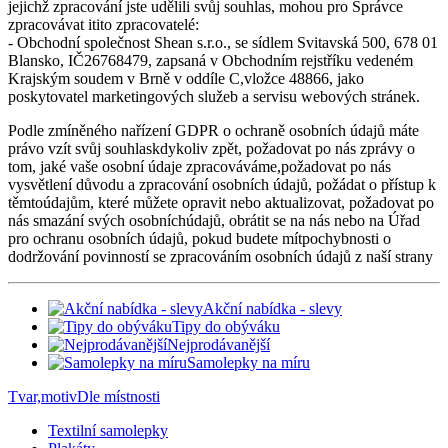
jejichž zpracování jste udělili svůj souhlas, mohou pro Správce
zpracovávat itito zpracovatelé:
- Obchodní společnost Shean s.r.o., se sídlem Svitavská 500, 678 01
Blansko, IČ26768479, zapsaná v Obchodním rejstříku vedeném
Krajským soudem v Brně v oddíle C,vložce 48866, jako
poskytovatel marketingových služeb a servisu webových stránek.
Podle zmíněného nařízení GDPR o ochraně osobních údajů máte
právo vzít svůj souhlaskdykoliv zpět, požadovat po nás zprávy o
tom, jaké vaše osobní údaje zpracováváme,požadovat po nás
vysvětlení důvodu a zpracování osobních údajů, požádat o přístup k
těmtoúdajům, které můžete opravit nebo aktualizovat, požadovat po
nás smazání svých osobníchúdajů, obrátit se na nás nebo na Úřad
pro ochranu osobních údajů, pokud budete mítpochybnosti o
dodržování povinností se zpracováním osobních údajů z naší strany
Akční nabídka - slevy
Tipy do obýváku
Nejprodávanější
Samolepky na míru
Tvar,motiv
Dle místnosti
Textilní samolepky