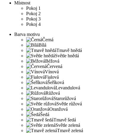
Místnost
Pokoj 1
Pokoj 2
Pokoj 3
Pokoj 4
Barva motivu
Černá
Bílá
Tmavě hnědá
Světle hnědá
Béžová
Červená
Vínová
Fialová
Šeříková
Levandulová
Růžová
Starorůžová
Světle růžová
Oranžová
Šedá
Tmavě šedá
Světle zelená
Tmavě zelená