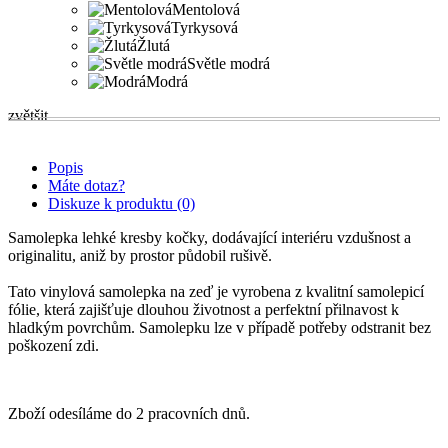
Mentolová
Tyrkysová
Žlutá
Světle modrá
Modrá
zvětšit
Popis
Máte dotaz?
Diskuze k produktu (0)
Samolepka lehké kresby kočky, dodávající interiéru vzdušnost a
originalitu, aniž by prostor půdobil rušivě.
Tato vinylová samolepka na zeď je vyrobena z kvalitní samolepicí
fólie, která zajišťuje dlouhou životnost a perfektní přilnavost k
hladkým povrchům. Samolepku lze v případě potřeby odstranit bez
poškození zdi.
Zboží odesíláme do 2 pracovních dnů.