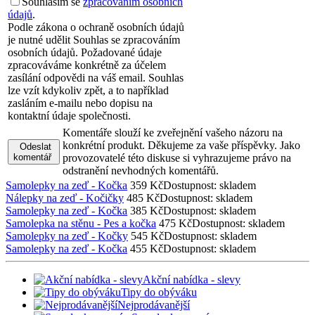
Souhlasím se
zpracováním osobních
údajů
.
Podle zákona o ochraně osobních údajů
je nutné udělit Souhlas se zpracováním
osobních údajů. Požadované údaje
zpracováváme konkrétně za účelem
zasílání odpovědi na váš email. Souhlas
lze vzít kdykoliv zpět, a to například
zasláním e-mailu nebo dopisu na
kontaktní údaje společnosti.
Komentáře slouží ke zveřejnění vašeho názoru na
konkrétní produkt. Děkujeme za vaše příspěvky. Jako
Odeslat
komentář
provozovatelé této diskuse si vyhrazujeme právo na
odstranění nevhodných komentářů.
Samolepky na zeď - Kočka
359 Kč
Dostupnost: skladem
Nálepky na zeď - Kočičky
485 Kč
Dostupnost: skladem
Samolepky na zeď - Kočka
385 Kč
Dostupnost: skladem
Samolepka na stěnu - Pes a kočka
475 Kč
Dostupnost: skladem
Samolepky na zeď - Kočky
545 Kč
Dostupnost: skladem
Samolepky na zeď - Kočka
455 Kč
Dostupnost: skladem
Akční nabídka - slevy
Tipy do obýváku
Nejprodávanější