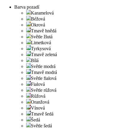
Barva pozadí
Karamelová
Béžová
Okrová
Tmavě hnědá
Světle žlutá
Limetková
Tyrkysová
Tmavě zelená
Bílá
Světle modrá
Tmavě modrá
Světle fialová
Fialová
Světle růžová
Růžová
Oranžová
Vínová
Tmavě šedá
Šedá
Světle šedá