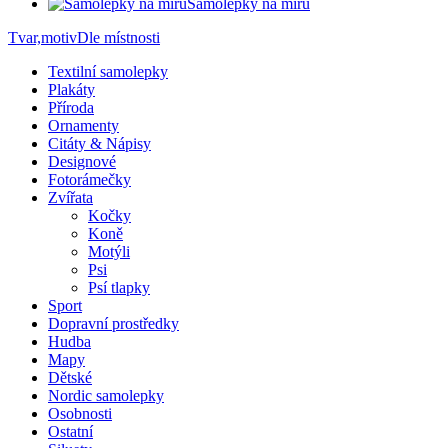
Samolepky na míru
Tvar,motiv
Dle místnosti
Textilní samolepky
Plakáty
Příroda
Ornamenty
Citáty & Nápisy
Designové
Fotorámečky
Zvířata
Kočky
Koně
Motýli
Psi
Psí tlapky
Sport
Dopravní prostředky
Hudba
Mapy
Dětské
Nordic samolepky
Osobnosti
Ostatní