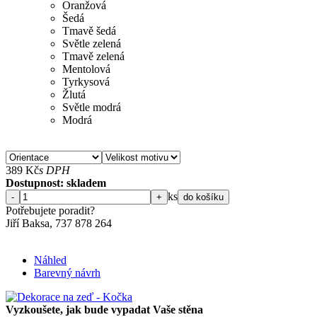
Oranžová
Šedá
Tmavě šedá
Světle zelená
Tmavě zelená
Mentolová
Tyrkysová
Žlutá
Světle modrá
Modrá
389
Kč
s DPH
Dostupnost: skladem
ks
-
+
do košíku
Potřebujete poradit?
Jiří Baksa, 737 878 264
Náhled
Barevný návrh
Vyzkoušete, jak bude vypadat Vaše stěna