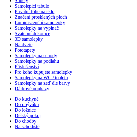
Siluety
Samolepicí tabule
Privátní fólie na sklo
Značení prosklených ploch
Luminiscenční samolepky
Samolepky na vypínač
Svatební dekorace
3D samolepky
Na dveře
Fototapety
Samolepky na schody
Samolepky na podlahu
Příslušenství
Pro koho kupujete samolepky
Samolepky na WC / toaletu
Samolepky na zeď dle barvy
Dárkové poukazy
Do kuchyně
Do obýváku
Do ložnice
Dětský pokoj
Do chodby
Na schodiště