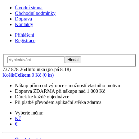
Úvodní strana
Obchodní podmínky
Doprava
Kontakty
Přihlášení
Registrace
Hledat
737 878 264
Infolinka (po-pá 8-18)
Košík
Celkem
0 Kč (0 ks)
Nákup přímo od výrobce s možností vlastního motivu
Doprava ZDARMA při nákupu nad 1 000 Kč
Dárek ke každé objednávce
Při platbě převodem aplikační stěrka zdarma
Vyberte měnu:
Kč
€