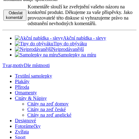
Komentáře slouží ke zveřejnění vašeho názoru na
konkrétní produkt. Děkujeme za vaše příspěvky. Jako
Odeslat
komentář
provozovatelé této diskuse si vyhrazujeme právo na
odstranění nevhodných komentářů.
Akční nabídka - slevy
Tipy do obýváku
Nejprodávanější
Samolepky na míru
Tvar,motiv
Dle místnosti
Textilní samolepky
Plakáty
Příroda
Ornamenty
Citáty & Nápisy
Citáty na zeď domov
Citáty na zeď české
Citáty na zeď anglické
Designové
Fotorámečky
Zvířata
Sport