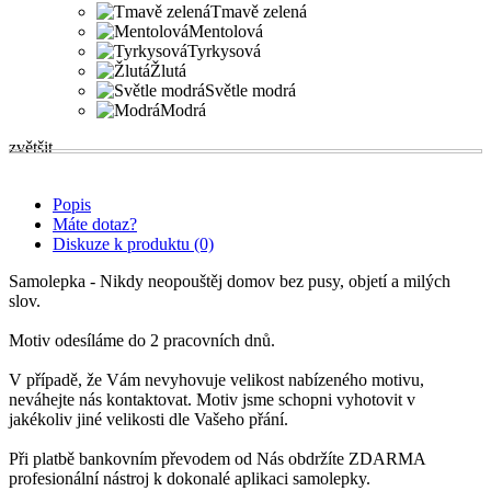
Tmavě zelená
Mentolová
Tyrkysová
Žlutá
Světle modrá
Modrá
zvětšit
Popis
Máte dotaz?
Diskuze k produktu (0)
Samolepka - Nikdy neopouštěj domov bez pusy, objetí a milých
slov.
Motiv odesíláme do 2 pracovních dnů.
V případě, že Vám nevyhovuje velikost nabízeného motivu,
neváhejte nás kontaktovat. Motiv jsme schopni vyhotovit v
jakékoliv jiné velikosti dle Vašeho přání.
Při platbě bankovním převodem od Nás obdržíte ZDARMA
profesionální nástroj k dokonalé aplikaci samolepky.