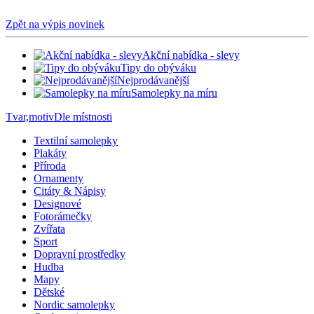
Zpět na výpis novinek
Akční nabídka - slevy
Tipy do obýváku
Nejprodávanější
Samolepky na míru
Tvar,motiv
Dle místnosti
Textilní samolepky
Plakáty
Příroda
Ornamenty
Citáty & Nápisy
Designové
Fotorámečky
Zvířata
Sport
Dopravní prostředky
Hudba
Mapy
Dětské
Nordic samolepky