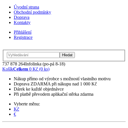
Úvodní strana
Obchodní podmínky
Doprava
Kontakty
Přihlášení
Registrace
Hledat
737 878 264
Infolinka (po-pá 8-18)
Košík
Celkem
0 Kč (0 ks)
Nákup přímo od výrobce s možností vlastního motivu
Doprava ZDARMA při nákupu nad 1 000 Kč
Dárek ke každé objednávce
Při platbě převodem aplikační stěrka zdarma
Vyberte měnu:
Kč
€