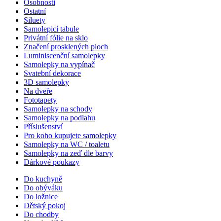
Osobnosti
Ostatní
Siluety
Samolepicí tabule
Privátní fólie na sklo
Značení prosklených ploch
Luminiscenční samolepky
Samolepky na vypínač
Svatební dekorace
3D samolepky
Na dveře
Fototapety
Samolepky na schody
Samolepky na podlahu
Příslušenství
Pro koho kupujete samolepky
Samolepky na WC / toaletu
Samolepky na zeď dle barvy
Dárkové poukazy
Do kuchyně
Do obýváku
Do ložnice
Dětský pokoj
Do chodby