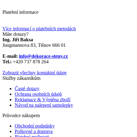
Platební informace
Více informací o platebních metodách
Máte dotazy?
Ing. Jiří Baksa
Jungmannova 83, Tišnov 666 01
E-mail:
info@dekorace-steny.cz
Tel.:
+420 737 878 264
Zobrazit všechny kontaktní údaje
Služby zákazníkům
Časté dotazy
Ochrana osobních údajů
Reklamace & Výměna zboží
Návod na nalepení samolepky
Průvodce nákupem
Obchodní podmínky
Poštovné a doprava
Platební možnosti