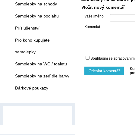
Samolepky na schody
Vložit nový komentář
Samolepky na podlahu
Vaše jméno
Komentář
Příslušenství
Pro koho kupujete
samolepky
Souhlasím se
zpracováním
Samolepky na WC / toaletu
Ko
Odeslat komentář
pr
Samolepky na zeď dle barvy
Dárkové poukazy