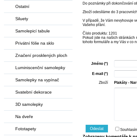
Do poznámky při dokončování ob
Ostatní
Zboží odesíláme do 3 pracovníc
Siluety
V případě, že Vám nevyhovuje vel
Vašeho přání.
Samolepicí tabule
Číslo produktu: 1201
Pokud jste na našich stránkách n
tohoto formuláře a my Vás v co n
Privátní fólie na sklo
Značení prosklených ploch
Jméno (*)
Luminiscenční samolepky
E-mail (*)
Samolepky na vypínač
Zboží
Plakáty - Nar
Svatební dekorace
3D samolepky
Na dveře
Fototapety
Odeslat
Souhlasí
Zobrazeny komentáře k pro