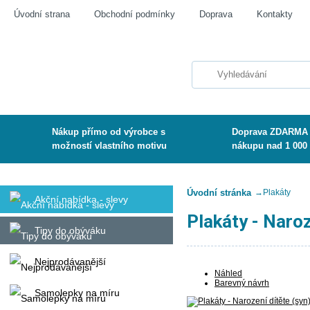
Úvodní strana
Obchodní podmínky
Doprava
Kontakty
Nákup přímo od výrobce s
Doprava ZDARMA 
možností vlastního motivu
nákupu nad 1 000
Úvodní stránka
→
Plakáty
Akční nabídka - slevy
Plakáty - Naroz
Tipy do obýváku
Nejprodávanější
Náhled
Barevný návrh
Samolepky na míru