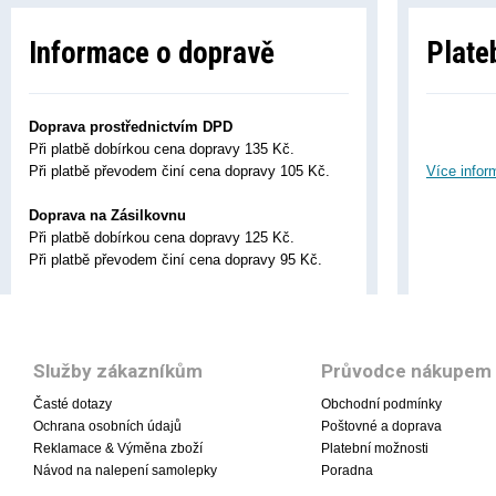
Informace o dopravě
Plate
Doprava prostřednictvím DPD
Při platbě dobírkou cena dopravy 135 Kč.
Při platbě převodem činí cena dopravy 105 Kč.
Více infor
Doprava na Zásilkovnu
Při platbě dobírkou cena dopravy 125 Kč.
Při platbě převodem činí cena dopravy 95 Kč.
Služby zákazníkům
Průvodce nákupem
Časté dotazy
Obchodní podmínky
Ochrana osobních údajů
Poštovné a doprava
Reklamace & Výměna zboží
Platební možnosti
Návod na nalepení samolepky
Poradna