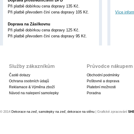
Doprava prostřednictvím DPD
Při platbě dobírkou cena dopravy 135 Kč.
Při platbě převodem činí cena dopravy 105 Kč.
Více infor
Doprava na Zásilkovnu
Při platbě dobírkou cena dopravy 125 Kč.
Při platbě převodem činí cena dopravy 95 Kč.
Služby zákazníkům
Průvodce nákupem
Časté dotazy
Obchodní podmínky
Ochrana osobních údajů
Poštovné a doprava
Reklamace & Výměna zboží
Platební možnosti
Návod na nalepení samolepky
Poradna
© 2014
Dekorace na zeď, samolepky na zeď, dekorace na stěnu
| Grafické zpracování
SH