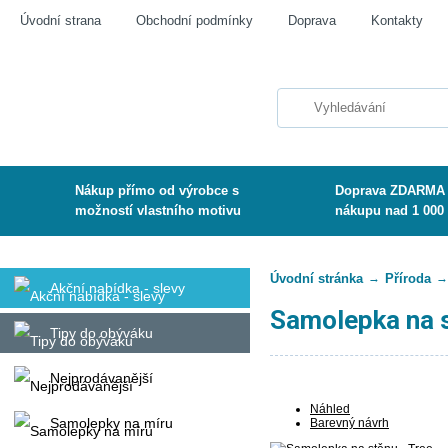
Úvodní strana
Obchodní podmínky
Doprava
Kontakty
Nákup přímo od výrobce s
Doprava ZDARMA 
možností vlastního motivu
nákupu nad 1 000
Úvodní stránka
→
Příroda
→
Akční nabídka - slevy
Samolepka na s
Tipy do obýváku
Nejprodávanější
Náhled
Samolepky na míru
Barevný návrh