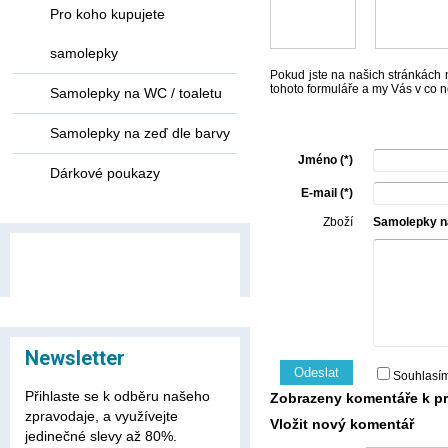
Pro koho kupujete
samolepky
Pokud jste na našich stránkách n
tohoto formuláře a my Vás v co n
Samolepky na WC / toaletu
Samolepky na zeď dle barvy
Jméno (*)
Dárkové poukazy
E-mail (*)
Zboží
Samolepky na
Newsletter
Odeslat
Souhlasí
Přihlaste se k odběru našeho
Zobrazeny komentáře k pr
zpravodaje, a využívejte
Vložit nový komentář
jedinečné slevy až 80%.