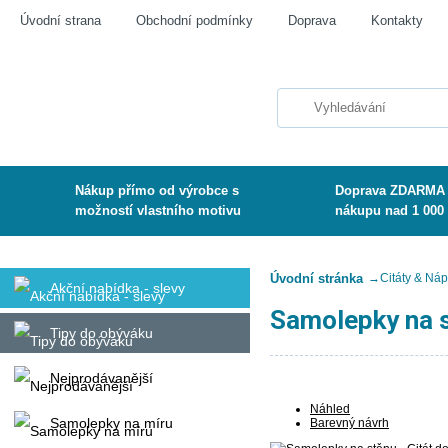
Úvodní strana
Obchodní podmínky
Doprava
Kontakty
Nákup přímo od výrobce s
Doprava ZDARMA 
možností vlastního motivu
nákupu nad 1 000
Úvodní stránka
→
Citáty & Náp
Akční nabídka - slevy
Samolepky na s
Tipy do obýváku
Nejprodávanější
Náhled
Samolepky na míru
Barevný návrh