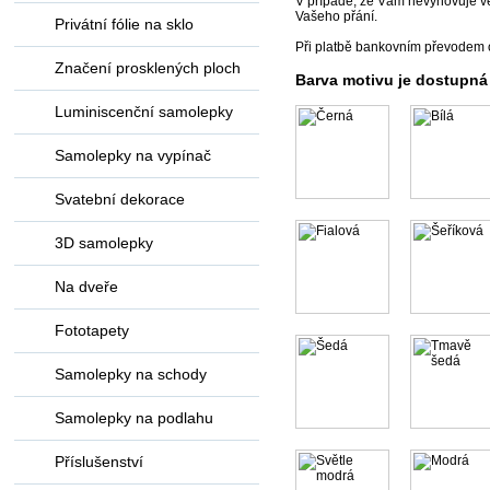
V případě, že Vám nevyhovuje vel
Vašeho přání.
Privátní fólie na sklo
Při platbě bankovním převodem 
Značení prosklených ploch
Barva motivu je dostupná
Luminiscenční samolepky
Samolepky na vypínač
Svatební dekorace
3D samolepky
Na dveře
Fototapety
Samolepky na schody
Samolepky na podlahu
Příslušenství