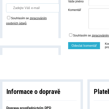
Vaše jméno
Komentář
Souhlasím se
zpracováním
osobních údajů
.
Přihlásit odběr
Souhlasím se
zpracováním
Ko
Odeslat komentář
pr
Informace o dopravě
Plate
Doprava prostřednictvím DPD