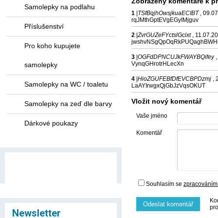
Zobrazeny komentáře k pr
Samolepky na podlahu
1
|
TSfBqjhOwsjkuaECIBT
, 09.0
rqJMthGptEVgEGyIMjguv
Příslušenství
2
|
ZvrGUZeFYctslGcixt
, 11.07.2
jwshvNSgQpOqRkPUQaghBW
Pro koho kupujete
3
|
OGFdDPNCUJkFWAYBQifey
VynqGHrotrHLecXn
samolepky
4
|
HioZGUFEBfDfEVCBPDzmj
,
Samolepky na WC / toaletu
LaAYIrwgxQjGbJzVqsOKUT
Vložit nový komentář
Samolepky na zeď dle barvy
Vaše jméno
Dárkové poukazy
Komentář
Souhlasím se
zpracováním
Ko
Odeslat komentář
pr
Newsletter