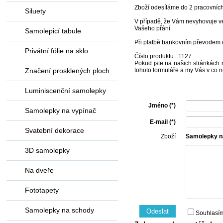
Zboží odesíláme do 2 pracovníc
Siluety
V případě, že Vám nevyhovuje vel
Vašeho přání.
Samolepicí tabule
Při platbě bankovním převodem 
Privátní fólie na sklo
Číslo produktu: 1127
Pokud jste na našich stránkách n
Značení prosklených ploch
tohoto formuláře a my Vás v co n
Luminiscenční samolepky
Jméno (*)
Samolepky na vypínač
E-mail (*)
Svatební dekorace
Zboží
Samolepky na
3D samolepky
Na dveře
Fototapety
Samolepky na schody
Odeslat
Souhlasí