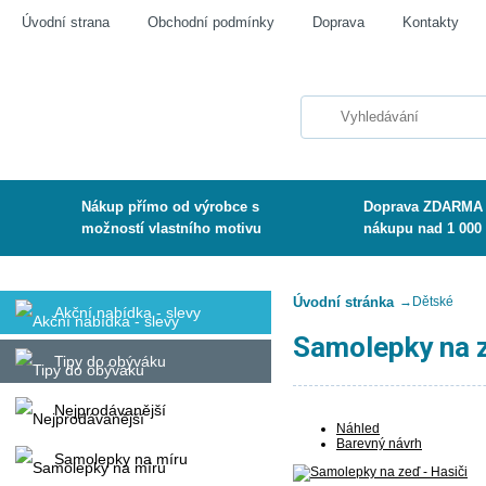
Úvodní strana
Obchodní podmínky
Doprava
Kontakty
Nákup přímo od výrobce s
Doprava ZDARMA 
možností vlastního motivu
nákupu nad 1 000
Úvodní stránka
→
Dětské
Akční nabídka - slevy
Samolepky na z
Tipy do obýváku
Nejprodávanější
Náhled
Barevný návrh
Samolepky na míru