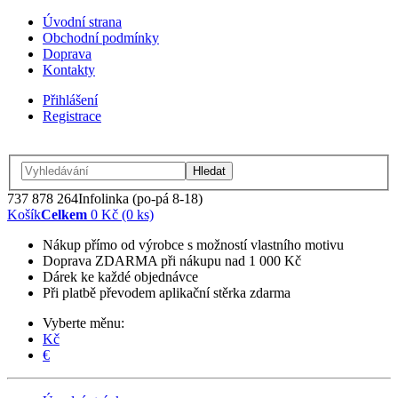
Úvodní strana
Obchodní podmínky
Doprava
Kontakty
Přihlášení
Registrace
Hledat
737 878 264
Infolinka (po-pá 8-18)
Košík
Celkem
0 Kč (0 ks)
Nákup přímo od výrobce s možností vlastního motivu
Doprava ZDARMA při nákupu nad 1 000 Kč
Dárek ke každé objednávce
Při platbě převodem aplikační stěrka zdarma
Vyberte měnu:
Kč
€