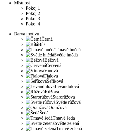
Místnost
Pokoj 1
Pokoj 2
Pokoj 3
Pokoj 4
Barva motivu
Černá
Bílá
Tmavě hnědá
Světle hnědá
Béžová
Červená
Vínová
Fialová
Šeříková
Levandulová
Růžová
Starorůžová
Světle růžová
Oranžová
Šedá
Tmavě šedá
Světle zelená
Tmavě zelená