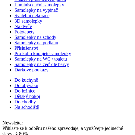
Luminiscenční samolepky
Samolepky na vypínač
Svatební dekorace
3D samolepky
Na dveře
Fototapety
Samolepky na schody
Samolepky na podlahu
Příslušenství
Pro koho kupujete samolepky
Samolepky na WC / toaletu
Samolepky na zeď dle barvy
Dárkové poukazy
Do kuchyně
Do obýváku
Do ložnice
Dětský pokoj
Do chodby
Na schodiště
Newsletter
Přihlaste se k odběru našeho zpravodaje, a využívejte jedinečné
slevy až 80%.