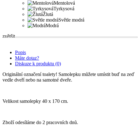
Mentolová
Tyrkysová
Žlutá
Světle modrá
Modrá
zvětšit
Popis
Máte dotaz?
Diskuze k produktu (0)
Originální označení toalety! Samolepku můžete umístit buď na zeď
vedle dveří nebo na samotné dveře.
Velikost samolepky 40 x 170 cm.
Zboží odesíláme do 2 pracovních dnů.