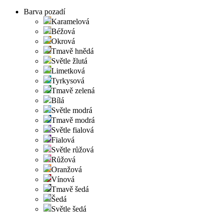
Barva pozadí
Karamelová
Béžová
Okrová
Tmavě hnědá
Světle žlutá
Limetková
Tyrkysová
Tmavě zelená
Bílá
Světle modrá
Tmavě modrá
Světle fialová
Fialová
Světle růžová
Růžová
Oranžová
Vínová
Tmavě šedá
Šedá
Světle šedá