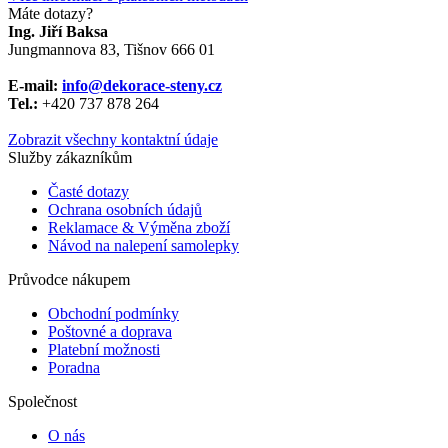
Máte dotazy?
Ing. Jiří Baksa
Jungmannova 83, Tišnov 666 01
E-mail:
info@dekorace-steny.cz
Tel.:
+420 737 878 264
Zobrazit všechny kontaktní údaje
Služby zákazníkům
Časté dotazy
Ochrana osobních údajů
Reklamace & Výměna zboží
Návod na nalepení samolepky
Průvodce nákupem
Obchodní podmínky
Poštovné a doprava
Platební možnosti
Poradna
Společnost
O nás