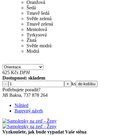
Oranžová
Šedá
Tmavě šedá
Světle zelená
Tmavě zelená
Mentolová
Tyrkysová
Žlutá
Světle modrá
Modrá
625
Kč
s DPH
Dostupnost: skladem
ks
-
+
do košíku
Potřebujete poradit?
Jiří Baksa, 737 878 264
Náhled
Barevný návrh
Vyzkoušete, jak bude vypadat Vaše stěna