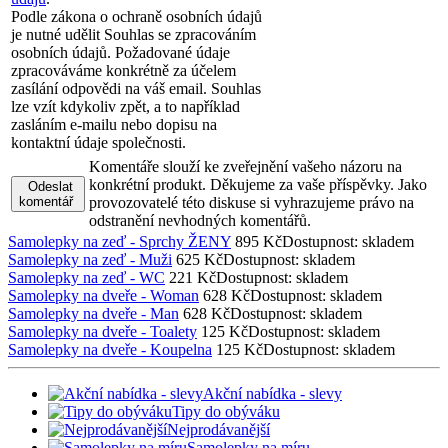
Podle zákona o ochraně osobních údajů
je nutné udělit Souhlas se zpracováním
osobních údajů. Požadované údaje
zpracováváme konkrétně za účelem
zasílání odpovědi na váš email. Souhlas
lze vzít kdykoliv zpět, a to například
zasláním e-mailu nebo dopisu na
kontaktní údaje společnosti.
Komentáře slouží ke zveřejnění vašeho názoru na
konkrétní produkt. Děkujeme za vaše příspěvky. Jako
Odeslat
komentář
provozovatelé této diskuse si vyhrazujeme právo na
odstranění nevhodných komentářů.
Samolepky na zeď - Sprchy ŽENY
895 Kč
Dostupnost: skladem
Samolepky na zeď - Muži
625 Kč
Dostupnost: skladem
Samolepky na zeď - WC
221 Kč
Dostupnost: skladem
Samolepky na dveře - Woman
628 Kč
Dostupnost: skladem
Samolepky na dveře - Man
628 Kč
Dostupnost: skladem
Samolepky na dveře - Toalety
125 Kč
Dostupnost: skladem
Samolepky na dveře - Koupelna
125 Kč
Dostupnost: skladem
Akční nabídka - slevy
Tipy do obýváku
Nejprodávanější
Samolepky na míru