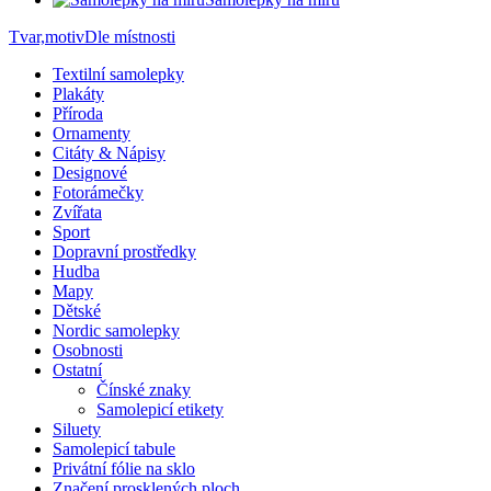
Tvar,motiv
Dle místnosti
Textilní samolepky
Plakáty
Příroda
Ornamenty
Citáty & Nápisy
Designové
Fotorámečky
Zvířata
Sport
Dopravní prostředky
Hudba
Mapy
Dětské
Nordic samolepky
Osobnosti
Ostatní
Čínské znaky
Samolepicí etikety
Siluety
Samolepicí tabule
Privátní fólie na sklo
Značení prosklených ploch