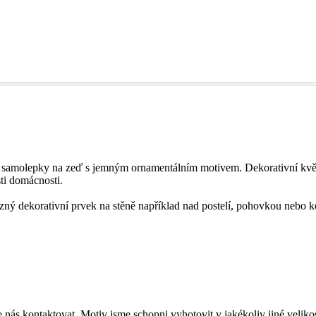
vé samolepky na zeď s jemným ornamentálním motivem. Dekorativní květ
sti domácnosti.
azný dekorativní prvek na stěně například nad postelí, pohovkou neb
ás kontaktovat. Motiv jsme schopni vyhotovit v jakékoliv jiné velikos