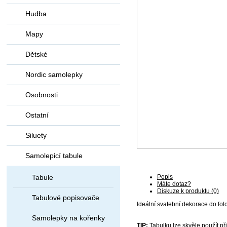
Hudba
Mapy
Dětské
Nordic samolepky
Osobnosti
Ostatní
Siluety
Samolepicí tabule
Tabule
Popis
Máte dotaz?
Diskuze k produktu (0)
Tabulové popisovače
Ideální svatební dekorace do fo
Samolepky na kořenky
TIP:
Tabulku lze skvěle použít př