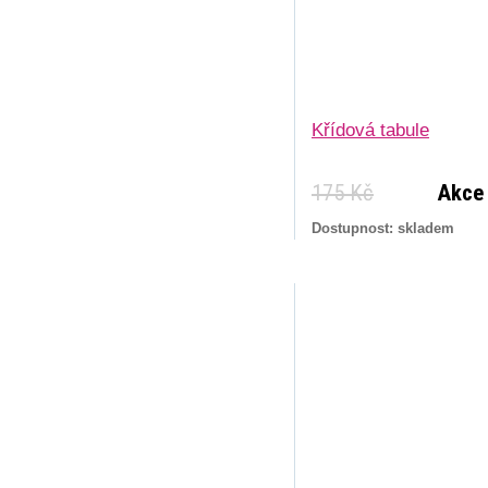
Křídová tabule
175 Kč
Akce
Dostupnost: skladem