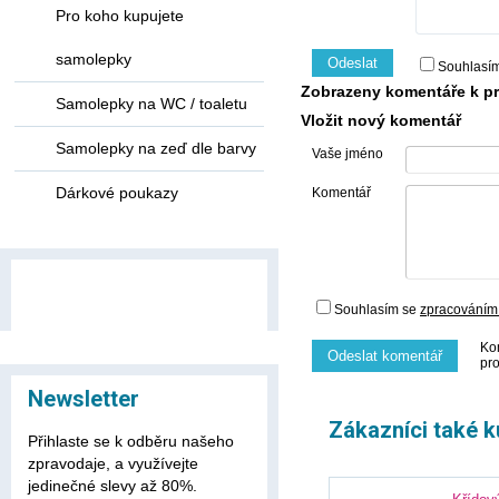
Pro koho kupujete
samolepky
Odeslat
Souhlasí
Zobrazeny komentáře k pr
Samolepky na WC / toaletu
Vložit nový komentář
Samolepky na zeď dle barvy
Vaše jméno
Dárkové poukazy
Komentář
Souhlasím se
zpracováním
Ko
Odeslat komentář
pr
Newsletter
Zákazníci také k
Přihlaste se k odběru našeho
zpravodaje, a využívejte
jedinečné slevy až 80%.