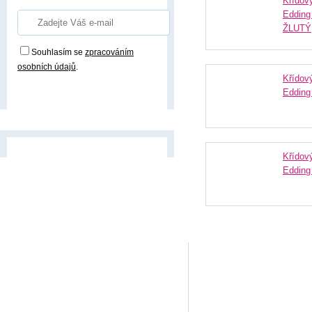
Křídov
Eddin
ŽLUTÝ
Souhlasím se
zpracováním
osobních údajů
.
Křídov
Přihlásit odběr
Eddin
Křídov
Edding