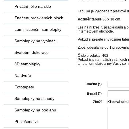
Privátní fólie na sklo
Tabulka je vyrobena z plastové de
Značení prosklených ploch
Rozměr tabule 30 x 30 cm.
Lze na ní kreslit, psát křídami a
Luminiscenční samolepky
internetovém obchodě.
Pokud si přejete jiný rozměr tab
Samolepky na vypínač
Zboží odesíláme do 1 pracovníh
Svatební dekorace
Číslo produktu: 462
Pokud jste na našich stránkách n
3D samolepky
tohoto formuláře a my Vás v co n
Na dveře
Jméno (*)
Fototapety
E-mail (*)
Samolepky na schody
Zboží
Křídová tabul
Samolepky na podlahu
Příslušenství