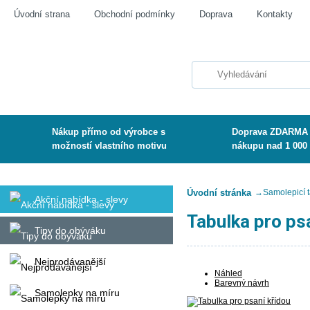
Úvodní strana
Obchodní podmínky
Doprava
Kontakty
Nákup přímo od výrobce s
Doprava ZDARMA 
možností vlastního motivu
nákupu nad 1 000
Úvodní stránka
→
Samolepicí 
Akční nabídka - slevy
Tabulka pro ps
Tipy do obýváku
Nejprodávanější
Náhled
Barevný návrh
Samolepky na míru